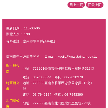
回上一頁
回最上面
:::
更新日期：
115-08-06
瀏覽人次：
198
資料維護：臺南市學甲戶政事務所
臺南市學甲戶政事務所 E-mail：
xuejia@mail.tainan.gov.tw
學甲辦公
地址：726201臺南市學甲區仁得里華宗路313號
處
電話：06-7833844 傳真：06-7820370
將軍辦公
地址：725035臺南市將軍區忠嘉里忠興212之1
處
號
電話：06-7942154 傳真：06-7943390
北門辦公
地址：727008臺南市北門區北門里舊埕229號
處