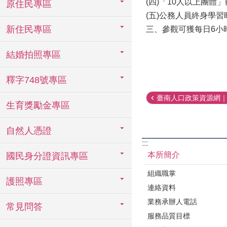
(四)「10人以上團體」觀展報名
原住民專區
(五)公務人員終身學習時數請
新住民專區
三、參觀可獲每日6小
結婚拍照專區
釋字748號專區
臺南人口政策資源網｜市
生育獎勵金專區
自然人憑證
:::
本所簡介
國民身分證資訊專區
組織職掌
護照專區
連絡資料
業務承辦人電話
常見問答
服務品質目標