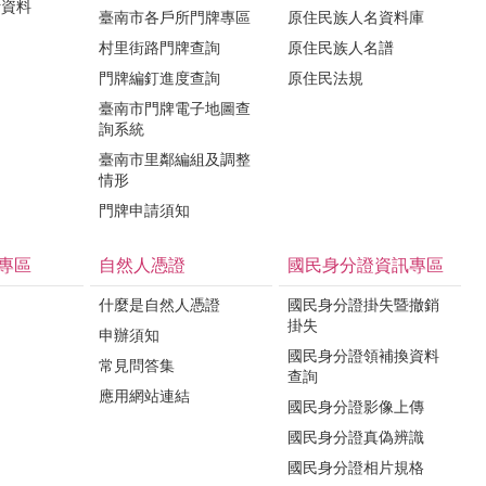
計資料
臺南市各戶所門牌專區
原住民族人名資料庫
村里街路門牌查詢
原住民族人名譜
門牌編釘進度查詢
原住民法規
臺南市門牌電子地圖查
詢系統
臺南市里鄰編組及調整
情形
門牌申請須知
專區
自然人憑證
國民身分證資訊專區
什麼是自然人憑證
國民身分證掛失暨撤銷
掛失
申辦須知
國民身分證領補換資料
常見問答集
查詢
應用網站連結
國民身分證影像上傳
國民身分證真偽辨識
國民身分證相片規格