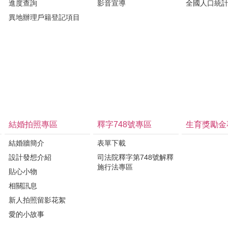
進度查詢
影音宣導
全國人口統
異地辦理戶籍登記項目
結婚拍照專區
釋字748號專區
生育獎勵金
結婚牆簡介
表單下載
設計發想介紹
司法院釋字第748號解釋
施行法專區
貼心小物
相關訊息
新人拍照留影花絮
愛的小故事