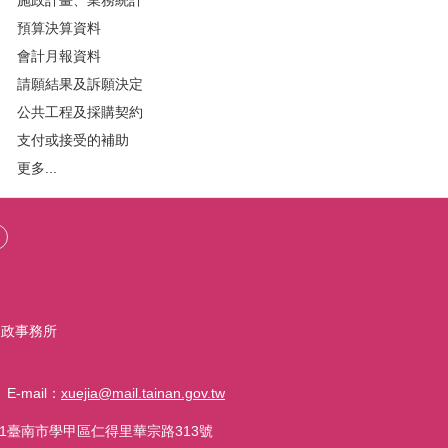
預算決算資料
會計月報資料
請願結果及訴願決定
公共工程及採購契約
支付或接受的補助
更多...
戶政事務所
-mail：
xuejia@mail.tainan.gov.tw
01臺南市學甲區仁得里華宗路313號