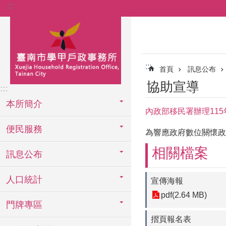
:::
跳到主要內容區塊
:::
首頁
訊息公布
協助宣導
:::
本所簡介
內政部移民署辦理11
便民服務
為響應政府數位關懷政
相關檔案
訊息公布
人口統計
宣傳海報
pdf(2.64 MB)
門牌專區
摺頁報名表