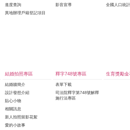
進度查詢
影音宣導
全國人口統
異地辦理戶籍登記項目
結婚拍照專區
釋字748號專區
生育獎勵金
結婚牆簡介
表單下載
設計發想介紹
司法院釋字第748號解釋
施行法專區
貼心小物
相關訊息
新人拍照留影花絮
愛的小故事