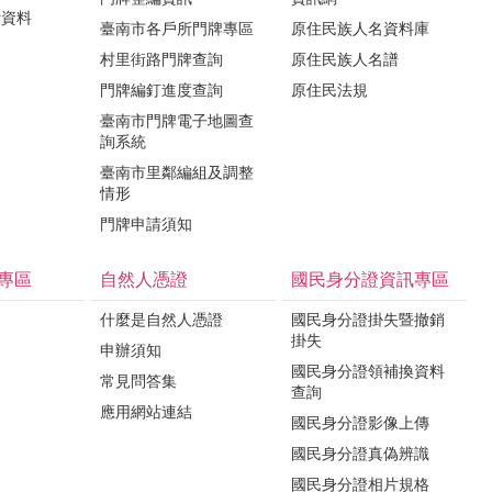
計資料
臺南市各戶所門牌專區
原住民族人名資料庫
村里街路門牌查詢
原住民族人名譜
門牌編釘進度查詢
原住民法規
臺南市門牌電子地圖查
詢系統
臺南市里鄰編組及調整
情形
門牌申請須知
專區
自然人憑證
國民身分證資訊專區
什麼是自然人憑證
國民身分證掛失暨撤銷
掛失
申辦須知
國民身分證領補換資料
常見問答集
查詢
應用網站連結
國民身分證影像上傳
國民身分證真偽辨識
國民身分證相片規格