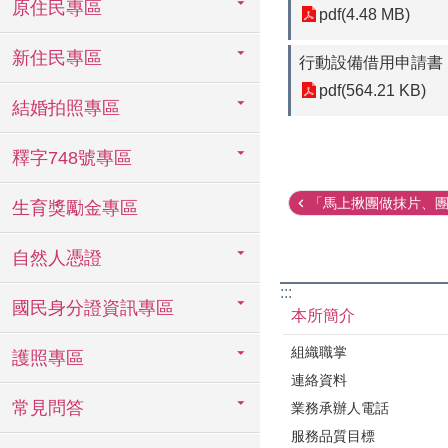
原住民專區
pdf(4.48 MB)
新住民專區
行動設備借用申請書
pdf(564.21 KB)
結婚拍照專區
釋字748號專區
「馬上揪團做抹片、團長
生育獎勵金專區
自然人憑證
:::
國民身分證資訊專區
本所簡介
組織職掌
護照專區
連絡資料
常見問答
業務承辦人電話
服務品質目標