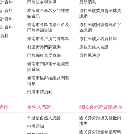
統計資料
門牌法令與宣導
最新消息
統計資料
本所道路命名及門牌整
原住民族委員會全球資
編資訊
訊網
統計資料
臺南市各區道路命名及
原住民族回復傳統名字
統計資料
門牌整編資訊
資訊網
計資料
臺南市各戶所門牌專區
原住民族人名資料庫
村里街路門牌查詢
原住民族人名譜
門牌編釘進度查詢
原住民法規
臺南市門牌電子地圖查
詢系統
臺南市里鄰編組及調整
情形
門牌申請須知
專區
自然人憑證
國民身分證資訊專區
什麼是自然人憑證
國民身分證掛失暨撤銷
掛失
申辦須知
國民身分證領補換資料