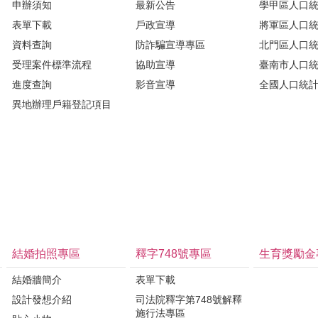
申辦須知
最新公告
學甲區人口
表單下載
戶政宣導
將軍區人口
資料查詢
防詐騙宣導專區
北門區人口
受理案件標準流程
協助宣導
臺南市人口
進度查詢
影音宣導
全國人口統
異地辦理戶籍登記項目
結婚拍照專區
釋字748號專區
生育獎勵金
結婚牆簡介
表單下載
設計發想介紹
司法院釋字第748號解釋
施行法專區