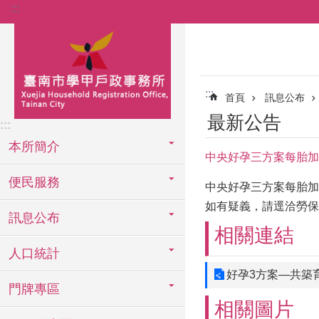
:::
跳到主要內容區塊
:::
首頁
訊息公布
最新公告
:::
本所簡介
中央好孕三方案每胎加
便民服務
中央好孕三方案每胎加
如有疑義，請逕洽勞保局(0
訊息公布
相關連結
人口統計
好孕3方案—共築
門牌專區
相關圖片