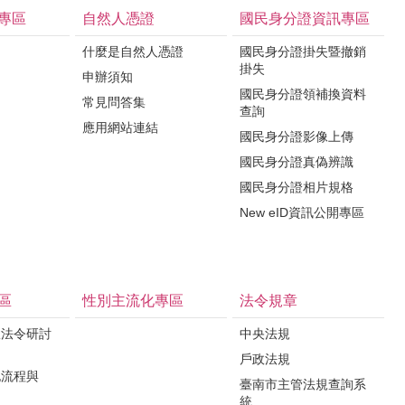
專區
自然人憑證
國民身分證資訊專區
什麼是自然人憑證
國民身分證掛失暨撤銷
掛失
申辦須知
國民身分證領補換資料
常見問答集
查詢
應用網站連結
國民身分證影像上傳
國民身分證真偽辨識
國民身分證相片規格
New eID資訊公開專區
區
性別主流化專區
法令規章
政法令研討
中央法規
戶政法規
記流程與
臺南市主管法規查詢系
統