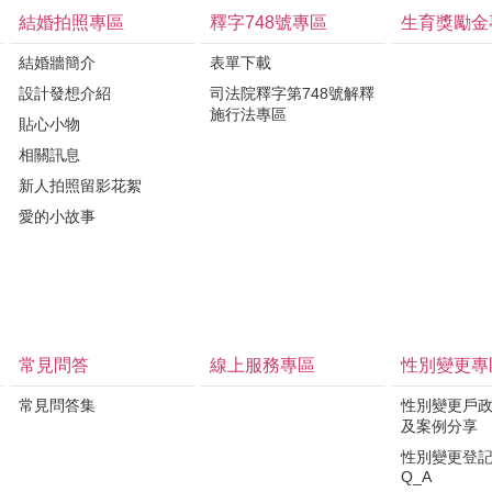
結婚拍照專區
釋字748號專區
生育獎勵金
結婚牆簡介
表單下載
設計發想介紹
司法院釋字第748號解釋
施行法專區
貼心小物
相關訊息
新人拍照留影花絮
愛的小故事
常見問答
線上服務專區
性別變更專
常見問答集
性別變更戶
及案例分享
性別變更登
Q_A