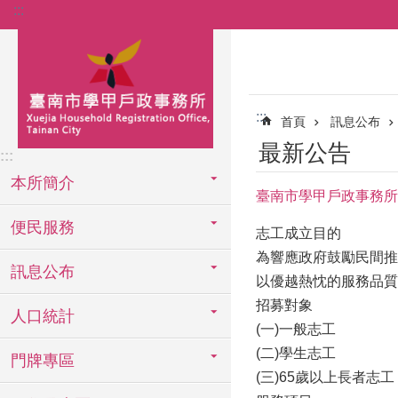
:::
跳到主要內容區塊
:::
首頁
訊息公布
最新公告
:::
本所簡介
臺南市學甲戶政事務所
便民服務
志工成立目的
為響應政府鼓勵民間推
訊息公布
以優越熱忱的服務品質
招募對象
人口統計
(一)一般志工
(二)學生志工
門牌專區
(三)65歲以上長者志工