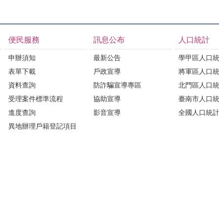
便民服務
訊息公布
人口統計
申辦須知
最新公告
學甲區人口
表單下載
戶政宣導
將軍區人口
資料查詢
防詐騙宣導專區
北門區人口
受理案件標準流程
協助宣導
臺南市人口
進度查詢
影音宣導
全國人口統
異地辦理戶籍登記項目