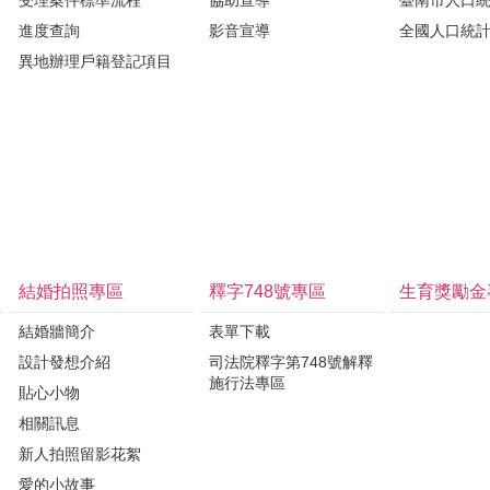
受理案件標準流程
協助宣導
臺南市人口
進度查詢
影音宣導
全國人口統
異地辦理戶籍登記項目
結婚拍照專區
釋字748號專區
生育獎勵金
結婚牆簡介
表單下載
設計發想介紹
司法院釋字第748號解釋
施行法專區
貼心小物
相關訊息
新人拍照留影花絮
愛的小故事