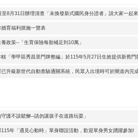
1日至8月31日辦理清查「未換發新式國民身分證者」請大家一起
市婚育福利措施一覽表
養政策--「生育保險每胎補足到10萬」
本轄「學甲區秀昌里門牌整編」於115年5月27日生效提供新舊
署已升級新世代自動查驗通關系統，民眾入出境時可於閘道內完
的守護不該鬆懈─請勿讓孩子在道路玩耍」
部115年「遇見心動時」單身聯誼活動，歡迎單身男女踴躍參加!