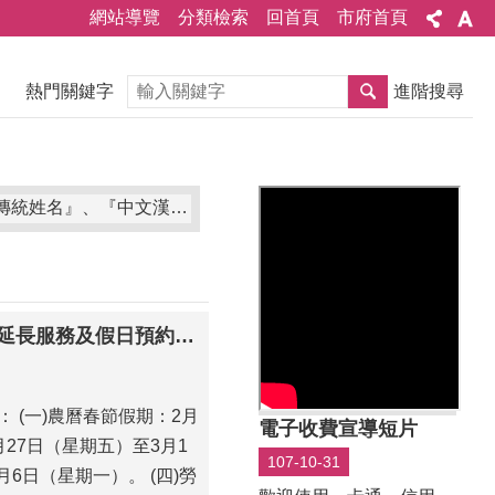
網站導覽
分類檢索
回首頁
市府首頁
搜尋
熱門關鍵字
進階搜尋
灣原住民族之傳統姓名得單列『原住民族文字』，不受應使用中文文字之限制。」
本市各戶政事務所於明（115）年連續假期之週六上午延長服務及假日預約結婚登記暫停公告
 (一)農曆春節假期：2月
電子收費宣導短片
月27日（星期五）至3月1
107-10-31
6日（星期一）。 (四)勞