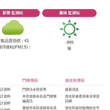
新營
監測站
臺南
監測站
空氣品質指標：
43
-999
浮微粒(PM2.5)：
級
門牌專區
原住民專區
統計資料
門牌法令與宣導
最新消息
統計資料
本所道路命名及門牌整
原住民族委員會全球資
編資訊
訊網
統計資料
臺南市各區道路命名及
原住民族回復傳統名字