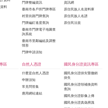
統計資料
門牌整編資訊
資訊網
計資料
臺南市各戶所門牌專區
原住民族人名資料庫
村里街路門牌查詢
原住民族人名譜
門牌編釘進度查詢
原住民法規
臺南市門牌電子地圖查
詢系統
臺南市里鄰編組及調整
情形
門牌申請須知
專區
自然人憑證
國民身分證資訊專區
什麼是自然人憑證
國民身分證掛失暨撤銷
掛失
申辦須知
國民身分證領補換資料
常見問答集
查詢
應用網站連結
國民身分證影像上傳
國民身分證真偽辨識