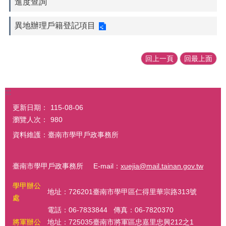
進度查詢
異地辦理戶籍登記項目
回上一頁
回最上面
:::
更新日期：
115-08-06
瀏覽人次：
980
資料維護：臺南市學甲戶政事務所
臺南市學甲戶政事務所 E-mail：
xuejia@mail.tainan.gov.tw
學甲辦公
地址：726201臺南市學甲區仁得里華宗路313號
處
電話：06-7833844 傳真：06-7820370
將軍辦公
地址：725035臺南市將軍區忠嘉里忠興212之1