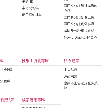
申辦須知
國民身分證領補換資料
常見問答集
查詢
應用網站連結
國民身分證影像上傳
國民身分證真偽辨識
國民身分證相片規格
New eID資訊公開專區
區
性別主流化專區
法令規章
政法令研討
中央法規
戶政法規
記流程與
臺南市主管法規查詢系
統
保護法專
檔案應用專區