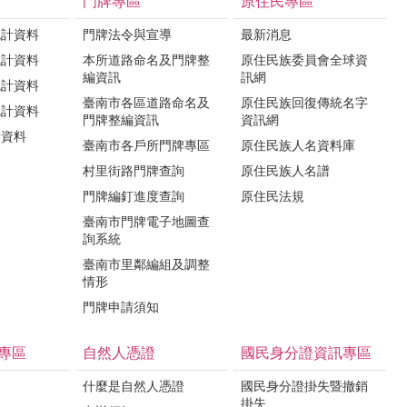
門牌專區
原住民專區
統計資料
門牌法令與宣導
最新消息
統計資料
本所道路命名及門牌整
原住民族委員會全球資
編資訊
訊網
統計資料
臺南市各區道路命名及
原住民族回復傳統名字
統計資料
門牌整編資訊
資訊網
計資料
臺南市各戶所門牌專區
原住民族人名資料庫
村里街路門牌查詢
原住民族人名譜
門牌編釘進度查詢
原住民法規
臺南市門牌電子地圖查
詢系統
臺南市里鄰編組及調整
情形
門牌申請須知
專區
自然人憑證
國民身分證資訊專區
什麼是自然人憑證
國民身分證掛失暨撤銷
掛失