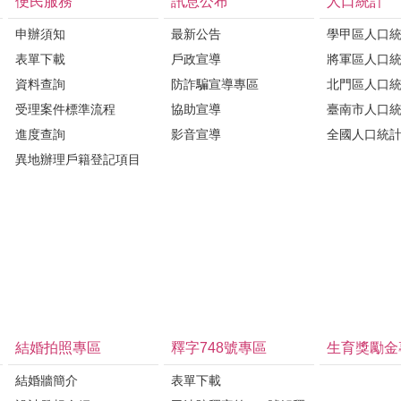
便民服務
訊息公布
人口統計
申辦須知
最新公告
學甲區人口
表單下載
戶政宣導
將軍區人口
資料查詢
防詐騙宣導專區
北門區人口
受理案件標準流程
協助宣導
臺南市人口
進度查詢
影音宣導
全國人口統
異地辦理戶籍登記項目
結婚拍照專區
釋字748號專區
生育獎勵金
結婚牆簡介
表單下載