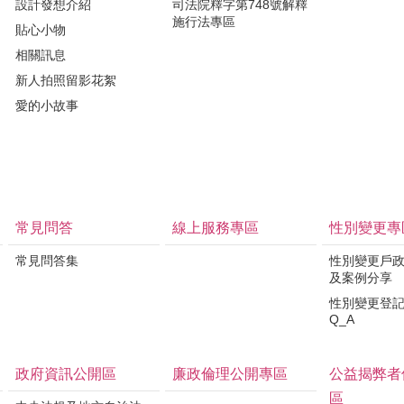
設計發想介紹
司法院釋字第748號解釋
施行法專區
貼心小物
相關訊息
新人拍照留影花絮
愛的小故事
常見問答
線上服務專區
性別變更專
常見問答集
性別變更戶
及案例分享
性別變更登
Q_A
政府資訊公開區
廉政倫理公開專區
公益揭弊者
區