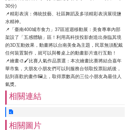
30分)
📌精彩表演：傳統技藝、社區舞蹈及多項精彩表演展現鹽
水精神。
📌「臺南400城市食力」37區巡迴移動展：美食專車內部
架設了「五感體驗」區！利用高科技投影創造出身臨其境
的3D互動效果，動畫將以台南美食為主題，民眾無須配戴
任何裝置製作，就可以與餐桌上的動畫影片進行互動！
📌繪畫🎨🖌️比賽人氣作品票選：本次繪畫比賽將結合嘉年
華市集，大朋友小朋友們可以到服務台領取投票貼紙後，
貼到喜歡的畫作🖼️上，取得票數高的三位小朋友為最佳人
氣獎。
相關連結
相關圖片