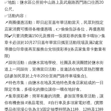
✅地點：鹽水區公所前中山路上及武廟路西門路口往西20
公尺。
✅活動內容：
📌商圈優惠活動：即日起至嘉年華活動當天，民眾到指定
店家消費可獲得各種優惠哦，👉偷偷告訴各位，再優惠期
間✔️只要消費滿150元及獲得一張摸彩券的集章卡哦!(👉集
章卡必須於10月27日嘉年華當日攜至活動現場及滿2處宣
導攤位印章後再至服務台兌領摸彩券)(各店家集章卡數量有
限)
📌踩街活動：由鹽水當地學校、社團及表演團體於鹽水街
道上一同踩街，宣傳當日活動，並邀請在地民眾熱烈響應
(請參加民眾於上午8:20分至南門路停車場集合)。
📌特色市集：由鹽水在地及其他特色美食店家組成的一日
限定市集，多樣化的攤位讓你一嚐在地好食。
📌集章摸彩🎁：簡單有趣的消費、參加宣導集章活動，讓
你有機會抽 #液晶電視、 #自行車及多項家電好禮。(實際
獎品依現場公告為主)(固定抽獎時間為11時、12時及13時