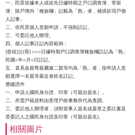
一、民眾依據本人或祖先日據時期之戶口調查簿、寄留
簿、除戶簿內「種族欄」記載為「熟」者，補填於現戶個
人記事。
二、依民眾個人意願申請，不強制註記。
三、可委託他人辦理。
四、個人記事註記內容範例：
(曾祖)父(母) ○○○日據時期戶口調查簿種族欄註記為「熟」
民國○年○月○日註記。
五、直系血親尊親屬逾二親等均為「熟」者，按申請人意
願選擇一名親等最近者姓名註記。
應繳證件
一、申請人國民身分證、印章（可親自簽名）。
二、所需戶籍資料由受理戶政事務所代為查調。
三、委託他人辦理者，須附當事人簽名或蓋章之委託書及
受委託人之國民身分證及印章（可親自簽名)。
相關圖片