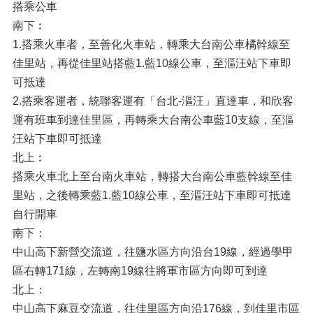
搭乘公車
南下︰
1.搭乘火車者，至善化火車站，轉乘大台南公車橘幹線至
佳里站，再從佳里站搭藍1.藍10線公車，至漚汪站下車即
可抵達
2.搭乘客運者，統聯客運有「台北-漚汪」直達車，和欣客
運有班車到達佳里區，再轉乘大台南公車藍10支線，至漚
汪站下車即可抵達
北上︰
搭乘火車北上至台南火車站，轉搭大台南公車藍幹線至佳
里站，之後轉乘藍1.藍10線公車，至漚汪站下車即可抵達
自行開車
南下：
中山高下新營交流道，往鹽水區方向沿台19線，經過學甲
區右轉171線，左轉南19線往將軍市區方向即可到達
北上：
中山高下麻豆交流道，往佳里區方向沿176線，到佳里市區