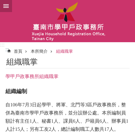
跳到主要內容區塊
:::
:::
首頁
本所簡介
組織職掌
組織職掌
學甲戶政事務所組織職掌
組織編制
自106年7月3日起學甲、將軍
、
北門等3區戶政事務所，整
併為臺南市學甲戶政事務所，並分設辦公處。本所編制員
額計有主任
1
人、秘書1人、課員
6
人、戶籍員
6
人、辦事員
1
人計15
人；另有工友
2
人，總計編制職工人數共17
人。